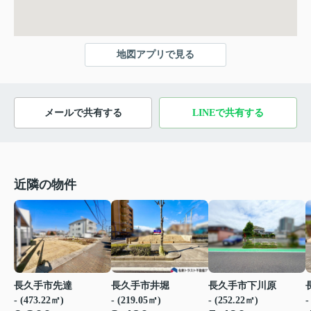
地図アプリで見る
メールで共有する
LINEで共有する
近隣の物件
長久手市先達
長久手市井堀
長久手市下川原
- (473.22㎡)
- (219.05㎡)
- (252.22㎡)
-