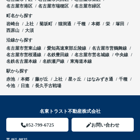
名古屋市港区
名古屋市瑞穂区
名古屋市緑区
町名から探す
岩崎台
上社
菊坂町
猫洞通
千種
本郷
栄
塚田
西原山
大須
沿線から探す
名古屋市営東山線
愛知高速東部丘陵線
名古屋市営鶴舞線
名古屋市営桜通線
名鉄豊田線
名古屋市営名城線
中央線
名鉄名古屋本線
名鉄瀬戸線
東海道本線
駅から探す
赤池
本郷
藤が丘
上社
星ヶ丘
はなみずき通
千種
今池
日進
長久手古戦場
名東トラスト不動産株式会社
052-799-6725
お問い合わせ
〒465-0025