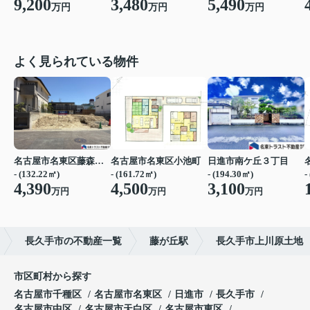
9,200
3,480
5,490
万円
万円
万円
よく見られている物件
名古屋市名東区藤森２丁目
名古屋市名東区小池町
日進市南ケ丘３丁目
- (132.22㎡)
- (161.72㎡)
- (194.30㎡)
-
4,390
4,500
3,100
万円
万円
万円
長久手市の不動産一覧
藤が丘駅
長久手市上川原土地
市区町村から探す
名古屋市千種区
名古屋市名東区
日進市
長久手市
名古屋市中区
名古屋市天白区
名古屋市東区