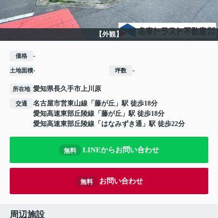
【外観】
-
価格
-
-
土地面積
坪数
愛知県
長久手市
上川原
所在地
名古屋市営東山線
「
藤が丘
」駅 徒歩18分
交通
愛知高速東部丘陵線
「
藤が丘
」駅 徒歩18分
愛知高速東部丘陵線
「
はなみずき通
」駅 徒歩22分
LINEからお問い合わせ
無料
お問い合わせ
無料
周辺施設