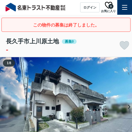
0
ログイン
お気に入り
この物件の募集は終了しました。
長久手市上川原土地
募集0
-
1
/
8