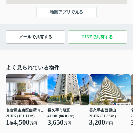
地図アプリで見る
メールで共有する
LINEで共有する
よく見られている物件
名古屋市東区白壁４丁目
長久手市塚田
長久手市西原山
2LDK (101.11㎡)
4LDK (86.01㎡)
2LDK (81.85㎡)
2
1
4,500
3,650
3,200
億
万円
万円
万円