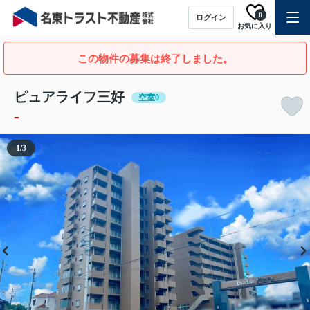
0
ログイン
お気に入り
この物件の募集は終了しました。
ピュアライフ三好
空室0
-
1
/
3