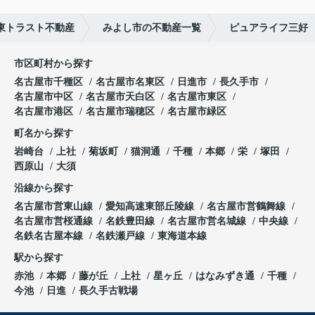
東トラスト不動産
みよし市の不動産一覧
ピュアライフ三好
市区町村から探す
名古屋市千種区
名古屋市名東区
日進市
長久手市
名古屋市中区
名古屋市天白区
名古屋市東区
名古屋市港区
名古屋市瑞穂区
名古屋市緑区
町名から探す
岩崎台
上社
菊坂町
猫洞通
千種
本郷
栄
塚田
西原山
大須
沿線から探す
名古屋市営東山線
愛知高速東部丘陵線
名古屋市営鶴舞線
名古屋市営桜通線
名鉄豊田線
名古屋市営名城線
中央線
名鉄名古屋本線
名鉄瀬戸線
東海道本線
駅から探す
赤池
本郷
藤が丘
上社
星ヶ丘
はなみずき通
千種
今池
日進
長久手古戦場