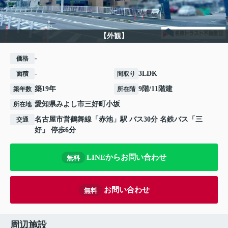
【外観】
-
価格
-
3LDK
面積
間取り
築19年
9階/11階建
築年数
所在階
愛知県
みよし市
三好町
小坂
所在地
名古屋市営鶴舞線
「
赤池
」駅 バス30分 名鉄バス「三
交通
好」 停歩6分
LINEからお問い合わせ
無料
お問い合わせ
無料
周辺施設