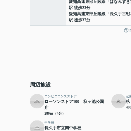
愛知高速東部丘陵線
「
はなみずき
駅 徒歩23分
愛知高速東部丘陵線
「
長久手古戦
駅 徒歩37分
周辺施設
コンビニエンスストア
公
ローソンストア100 杁ヶ池公園
杁
4
店
280ｍ（4分）
中学校
長久手市立南中学校