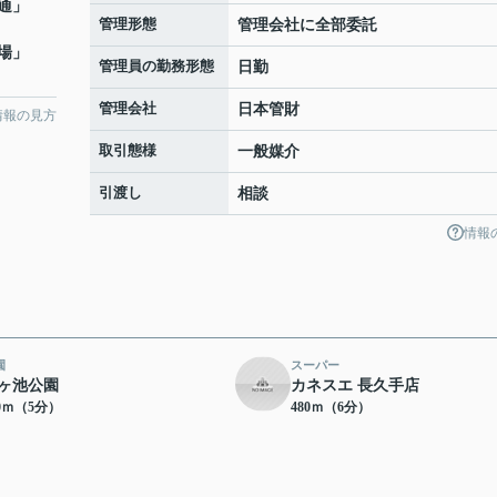
通
」
管理形態
管理会社に全部委託
場
」
管理員の勤務形態
日勤
管理会社
日本管財
情報の見方
取引態様
一般媒介
引渡し
相談
情報
園
スーパー
ヶ池公園
カネスエ 長久手店
00ｍ（5分）
480ｍ（6分）