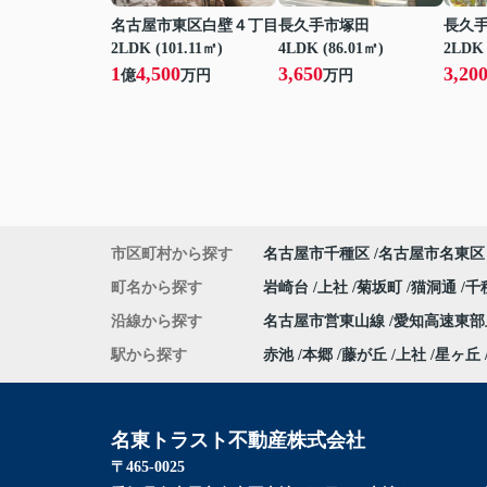
名古屋市東区白壁４丁目
長久手市塚田
長久
2LDK (101.11㎡)
4LDK (86.01㎡)
2LDK 
1
4,500
3,650
3,20
億
万円
万円
市区町村から探す
名古屋市千種区
名古屋市名東区
町名から探す
岩崎台
上社
菊坂町
猫洞通
千
沿線から探す
名古屋市営東山線
愛知高速東
駅から探す
赤池
本郷
藤が丘
上社
星ヶ丘
名東トラスト不動産株式会社
〒465-0025