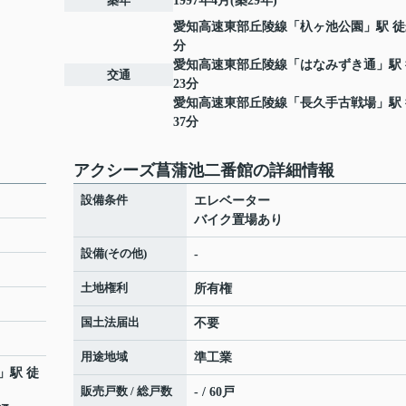
築年
1997年4月(築29年)
愛知高速東部丘陵線
「
杁ヶ池公園
」駅 徒
分
愛知高速東部丘陵線
「
はなみずき通
」駅
交通
23分
愛知高速東部丘陵線
「
長久手古戦場
」駅
37分
アクシーズ菖蒲池二番館の詳細情報
設備条件
エレベーター
バイク置場あり
設備(その他)
-
土地権利
所有権
国土法届出
不要
用途地域
準工業
」駅 徒
販売戸数 / 総戸数
- / 60戸