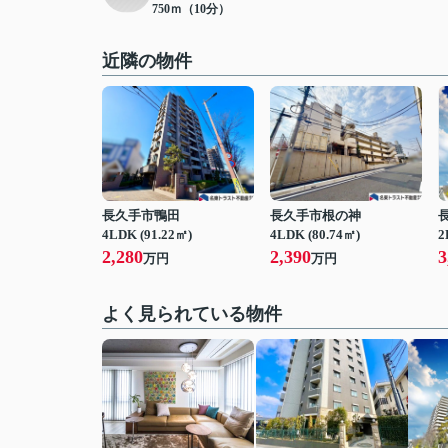
750ｍ（10分）
近隣の物件
長久手市鴨田
長久手市根の神
4LDK (91.22㎡)
4LDK (80.74㎡)
2
2,280
2,390
3
万円
万円
よく見られている物件