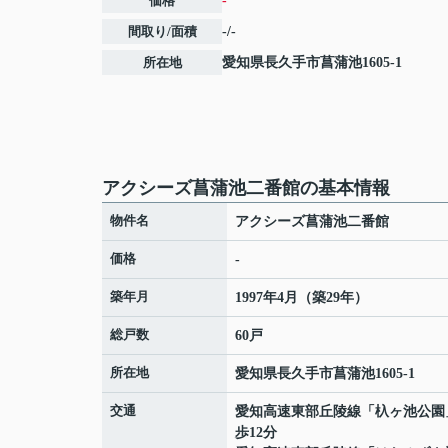
価格
-
間取り/面積
-/-
所在地
愛知県
長久手市
菖蒲池
1605-1
アクシーズ菖蒲池二番館の基本情報
物件名
アクシーズ菖蒲池二番館
価格
-
築年月
1997年4月（築29年）
総戸数
60戸
所在地
愛知県
長久手市
菖蒲池
1605-1
交通
愛知高速東部丘陵線
「
杁ヶ池公園
歩12分