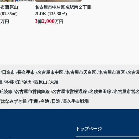
手市西原山
名古屋市中村区名駅南２丁目
(81.85㎡)
2LDK (135.38㎡)
0
3
2,000
万円
億
万円
日進市
長久手市
名古屋市中区
名古屋市天白区
名古屋市東区
名古
種
本郷
栄
塚田
西原山
大須
部丘陵線
名古屋市営鶴舞線
名古屋市営桜通線
名鉄豊田線
名古屋市営
はなみずき通
千種
今池
日進
長久手古戦場
トップページ