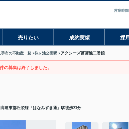
営業時間
売りたい
成約実績
採
久手市の不動産一覧
杁ヶ池公園駅
アクシーズ菖蒲池二番館
件の募集は終了しました。
知高速東部丘陵線「はなみずき通」駅徒歩23分