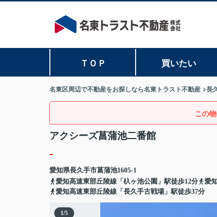
ＴＯＰ
買いたい
名東区周辺で不動産をお探しなら名東トラスト不動産
長
この物
アクシーズ菖蒲池二番館
-
愛知県
長久手市
菖蒲池
1605-1
愛知高速東部丘陵線「杁ヶ池公園」駅徒歩12分
愛
愛知高速東部丘陵線「長久手古戦場」駅徒歩37分
1
/
5