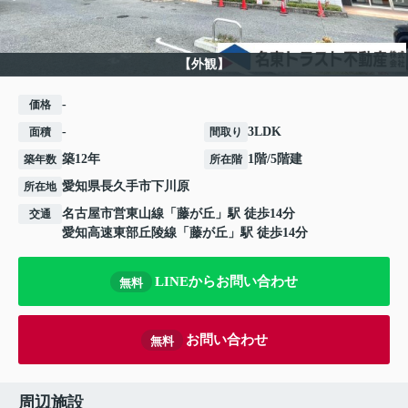
【外観】
-
価格
-
3LDK
面積
間取り
築12年
1階/5階建
築年数
所在階
愛知県
長久手市
下川原
所在地
名古屋市営東山線
「
藤が丘
」駅 徒歩14分
交通
愛知高速東部丘陵線
「
藤が丘
」駅 徒歩14分
LINEからお問い合わせ
無料
お問い合わせ
無料
周辺施設