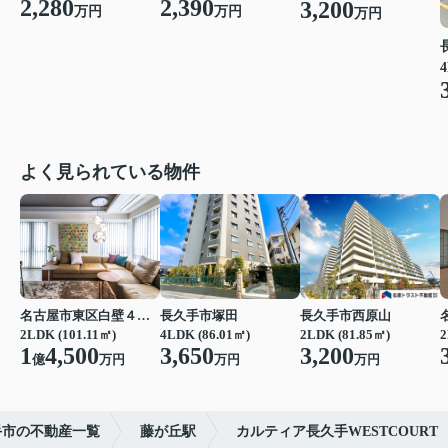
2,280
2,390
3,200
万円
万円
万円
4
よく見られている物件
名古屋市東区白壁４丁目
長久手市塚田
長久手市西原山
2LDK (101.11㎡)
4LDK (86.01㎡)
2LDK (81.85㎡)
2
1
4,500
3,650
3,200
億
万円
万円
万円
手市の不動産一覧
藤が丘駅
カルティア長久手WESTCOURT