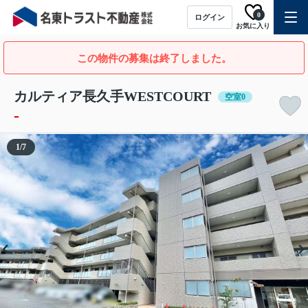
0
ログイン
お気に入り
この物件の募集は終了しました。
カルティア長久手WESTCOURT
空室0
-
1
/
7