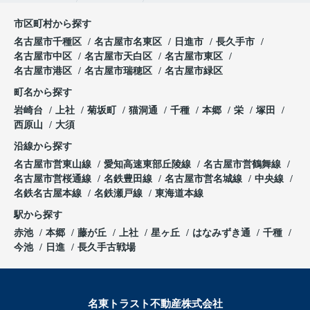
市区町村から探す
名古屋市千種区
名古屋市名東区
日進市
長久手市
名古屋市中区
名古屋市天白区
名古屋市東区
名古屋市港区
名古屋市瑞穂区
名古屋市緑区
町名から探す
岩崎台
上社
菊坂町
猫洞通
千種
本郷
栄
塚田
西原山
大須
沿線から探す
名古屋市営東山線
愛知高速東部丘陵線
名古屋市営鶴舞線
名古屋市営桜通線
名鉄豊田線
名古屋市営名城線
中央線
名鉄名古屋本線
名鉄瀬戸線
東海道本線
駅から探す
赤池
本郷
藤が丘
上社
星ヶ丘
はなみずき通
千種
今池
日進
長久手古戦場
名東トラスト不動産株式会社