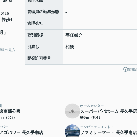
管理形態
」駅 徒
-
管理員の勤務形態
-
ス16
 停歩4
管理会社
-
通
」
取引態様
専任媒介
引渡し
相談
情報の見方
開発許可番号
-
情報
園
ホームセンター
湫南部公園
スーパービバホーム 長久手店
50ｍ（5分）
600ｍ（8分）
ーパー
コンビニエンスストア
アゴパワー 長久手南店
ファミリーマート 長久手南店