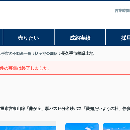
営業時間
売りたい
成約実績
採
久手市の不動産一覧
杁ヶ池公園駅
長久手市根嶽土地
件の募集は終了しました。
古屋市営東山線「藤が丘」駅バス16分名鉄バス「愛知たいようの杜」停歩