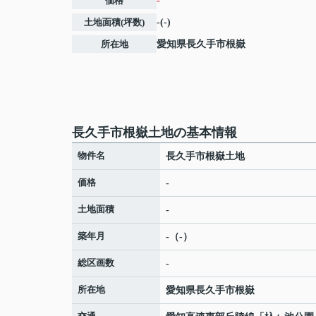
価格
-
土地面積(坪数)
-(-)
所在地
愛知県
長久手市
根嶽
長久手市根嶽土地の基本情報
物件名
長久手市根嶽土地
価格
-
土地面積
-
築年月
-（-）
総区画数
-
所在地
愛知県
長久手市
根嶽