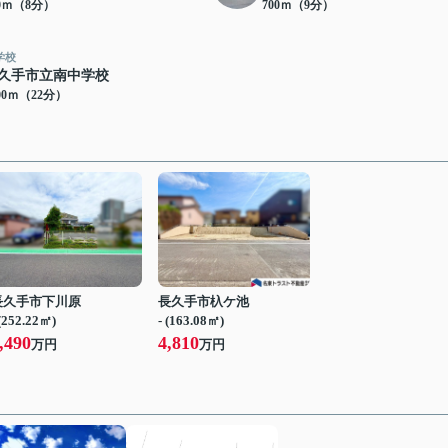
00ｍ（8分）
700ｍ（9分）
学校
久手市立南中学校
00ｍ（22分）
長久手市下川原
長久手市杁ケ池
 (252.22㎡)
- (163.08㎡)
,490
4,810
万円
万円