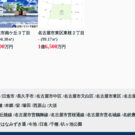
進市南ケ丘３丁目
名古屋市東区東桜２丁目
194.30㎡)
- (99.17㎡)
00
1
6,500
万円
億
万円
日進市
長久手市
名古屋市中区
名古屋市天白区
名古屋市東区
名古
種
本郷
栄
塚田
西原山
大須
部丘陵線
名古屋市営鶴舞線
名古屋市営桜通線
名古屋市営名城線
名鉄
はなみずき通
今池
日進
千種
杁ヶ池公園