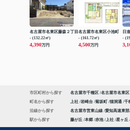
名古屋市名東区藤森２丁目
名古屋市名東区小池町
日
- (132.22㎡)
- (161.72㎡)
- (
4,390
4,500
3,1
万円
万円
市区町村から探す
名古屋市千種区
名古屋市名東区
町名から探す
上社
岩崎台
菊坂町
猫洞通
千
沿線から探す
名古屋市営東山線
愛知高速東
駅から探す
藤が丘
本郷
赤池
上社
星ヶ丘