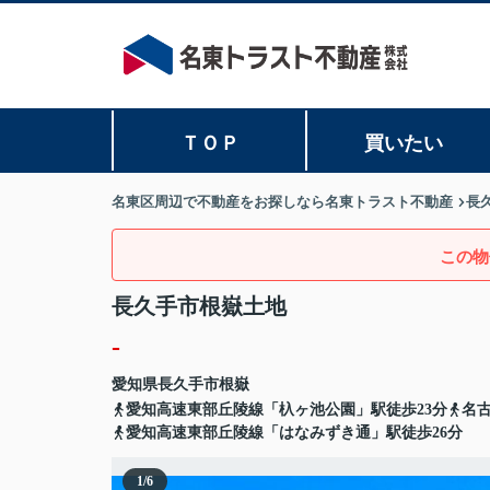
ＴＯＰ
買いたい
名東区周辺で不動産をお探しなら名東トラスト不動産
長
この物
長久手市根嶽土地
-
愛知県
長久手市
根嶽
愛知高速東部丘陵線「杁ヶ池公園」駅徒歩23分
名
愛知高速東部丘陵線「はなみずき通」駅徒歩26分
1
/
6