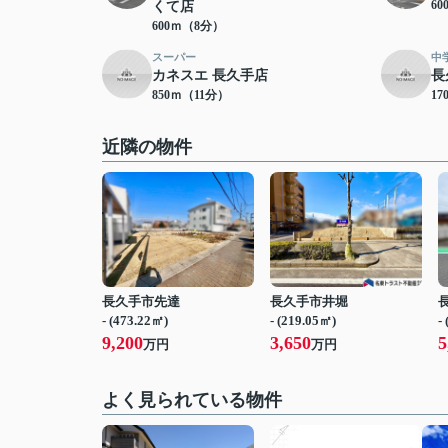
6
くて店
600ｍ（8分）
スーパー
中
カネスエ 長久手店
長
850ｍ（11分）
17
近隣の物件
長久手市先達
長久手市井堀
- (473.22㎡)
- (219.05㎡)
-
9,200
3,650
5
万円
万円
よく見られている物件