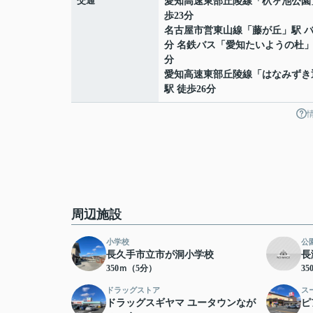
交通
愛知高速東部丘陵線
「
杁ヶ池公園
歩23分
名古屋市営東山線
「
藤が丘
」駅 バ
分 名鉄バス「愛知たいようの杜」
分
愛知高速東部丘陵線
「
はなみずき
駅 徒歩26分
周辺施設
小学校
公
長久手市立市が洞小学校
長
350ｍ（5分）
3
ドラッグストア
ス
ドラッグスギヤマ ユータウンなが
ピ