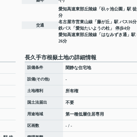
築年
-(-)
愛知高速東部丘陵線
「
杁ヶ池公園
」駅 徒
分
名古屋市営東山線
「
藤が丘
」駅 バス16分
交通
鉄バス「愛知たいようの杜」 停歩4分
愛知高速東部丘陵線
「
はなみずき通
」駅
26分
長久手市根嶽土地の詳細情報
設備条件
閑静な住宅地
設備(その他)
-
土地権利
所有権
国土法届出
不要
用途地域
第一種低層住居専用
区画数
- / -