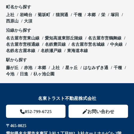
町名から探す
上社
岩崎台
菊坂町
猫洞通
千種
本郷
栄
塚田
西原山
大須
沿線から探す
名古屋市営東山線
愛知高速東部丘陵線
名古屋市営鶴舞線
名古屋市営桜通線
名鉄豊田線
名古屋市営名城線
中央線
名鉄名古屋本線
名鉄瀬戸線
東海道本線
駅から探す
藤が丘
赤池
本郷
上社
星ヶ丘
はなみずき通
千種
今池
日進
杁ヶ池公園
名東トラスト不動産株式会社
052-799-6725
お問い合わせ
〒465-0025
愛知県名古屋市名東区上社１丁目802 上社ターミナルビル 2階