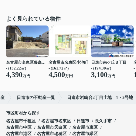
よく見られている物件
名古屋市名東区藤森２丁目
名古屋市名東区小池町
日進市南ケ丘３丁目
- (132.22㎡)
- (161.72㎡)
- (194.30㎡)
-
4,390
4,500
3,100
万円
万円
万円
動産
日進市の不動産一覧
日進市岩崎台2丁目土地 1・2号地
市区町村から探す
名古屋市千種区
名古屋市名東区
日進市
長久手市
名古屋市中区
名古屋市天白区
名古屋市東区
名古屋市港区
名古屋市瑞穂区
名古屋市緑区