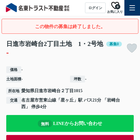
0
ログイン
お気に入り
この物件の募集は終了しました。
日進市岩崎台2丁目土地 1・2号地
募集0
-
-
価格
-
-
土地面積
坪数
愛知県
日進市
岩崎台
２丁目1015
所在地
名古屋市営東山線
「
星ヶ丘
」駅 バス21分 「岩崎台
交通
西」 停歩4分
LINEからお問い合わせ
無料