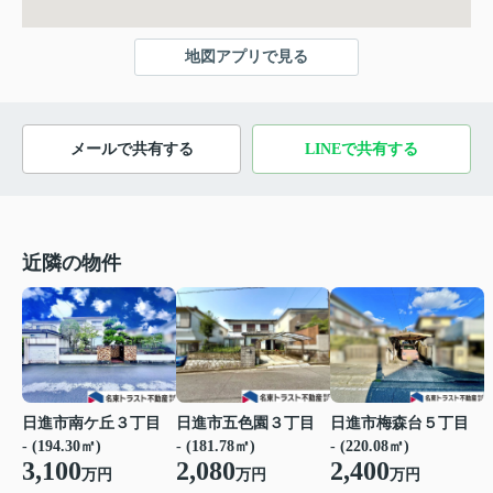
地図アプリで見る
メールで共有する
LINEで共有する
近隣の物件
日進市南ケ丘３丁目
日進市五色園３丁目
日進市梅森台５丁目
- (194.30㎡)
- (181.78㎡)
- (220.08㎡)
3,100
2,080
2,400
万円
万円
万円