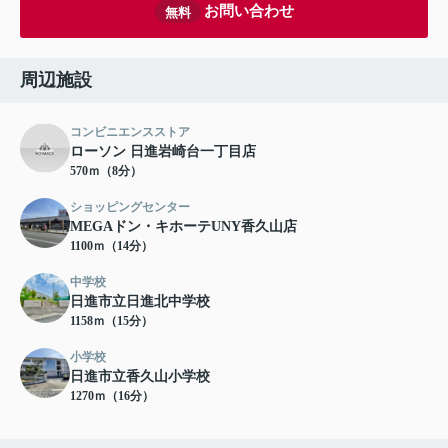
お問い合わせ
無料
周辺施設
コンビニエンスストア
ローソン 日進岩崎台一丁目店
570ｍ（8分）
ショッピングセンター
MEGAドン・キホーテUNY香久山店
1100ｍ（14分）
中学校
日進市立日進北中学校
1158ｍ（15分）
小学校
日進市立香久山小学校
1270ｍ（16分）