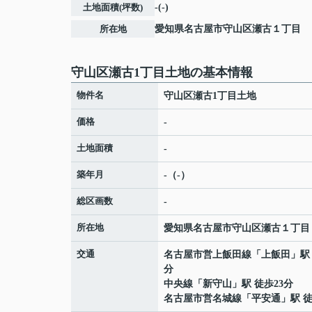
土地面積(坪数)
-(-)
所在地
愛知県
名古屋市守山区
瀬古
１丁目
守山区瀬古1丁目土地の基本情報
物件名
守山区瀬古1丁目土地
価格
-
土地面積
-
築年月
-（-）
総区画数
-
所在地
愛知県
名古屋市守山区
瀬古
１丁目
交通
名古屋市営上飯田線
「
上飯田
」駅
分
中央線
「
新守山
」駅 徒歩23分
名古屋市営名城線
「
平安通
」駅 徒