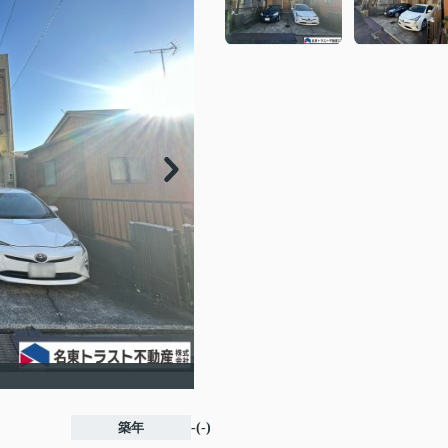
築年
-(-)