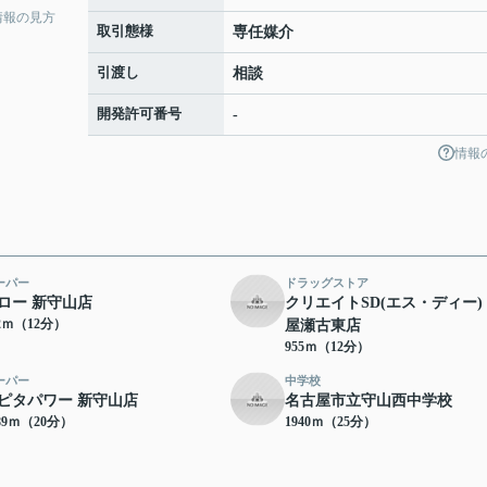
情報の見方
取引態様
専任媒介
引渡し
相談
開発許可番号
-
情報
ーパー
ドラッグストア
ロー 新守山店
クリエイトSD(エス・ディー)
52ｍ（12分）
屋瀬古東店
955ｍ（12分）
ーパー
中学校
ピタパワー 新守山店
名古屋市立守山西中学校
89ｍ（20分）
1940ｍ（25分）