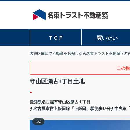
ＴＯＰ
買いたい
名東区周辺で不動産をお探しなら名東トラスト不動産
名
この物
守山区瀬古1丁目土地
-
愛知県
名古屋市守山区
瀬古
１丁目
名古屋市営上飯田線「上飯田」駅徒歩15分
中央線「
1
/
2