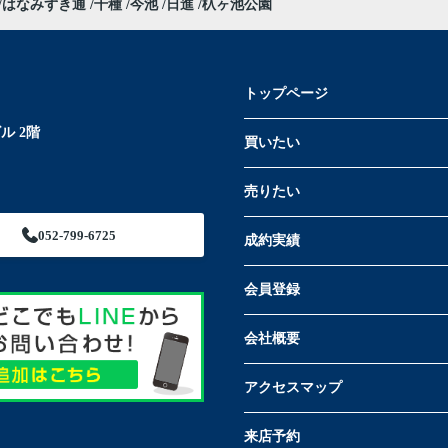
はなみずき通
千種
今池
日進
杁ヶ池公園
トップページ
ル 2階
買いたい
売りたい
052-799-6725
成約実績
会員登録
会社概要
アクセスマップ
来店予約