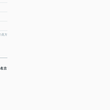
の見方
 名古