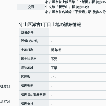
名古屋市営上飯田線
「
上飯田
」駅 徒歩1
交通
中央線
「
新守山
」駅 徒歩23分
名古屋市営名城線
「
平安通
」駅 徒歩27分
守山区瀬古1丁目土地の詳細情報
設備条件
設備(その他)
-
土地権利
所有権
国土法届出
不要
用途地域
工業
区画数
- / -
管理形態
-
 徒歩15
管理員の勤務形態
-
歩27分
管理会社
-