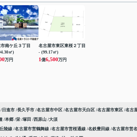
進市南ケ丘３丁目
名古屋市東区東桜２丁目
194.30㎡)
- (99.17㎡)
00
1
6,500
万円
億
万円
日進市
長久手市
名古屋市中区
名古屋市天白区
名古屋市東区
名古
種
本郷
栄
塚田
西原山
大須
部丘陵線
名古屋市営鶴舞線
名古屋市営桜通線
名鉄豊田線
名古屋市営