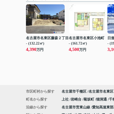
名古屋市名東区藤森２丁目
名古屋市名東区小池町
日
- (132.22㎡)
- (161.72㎡)
- (
4,390
4,500
3,1
万円
万円
市区町村から探す
名古屋市千種区
名古屋市名東区
町名から探す
上社
岩崎台
菊坂町
猫洞通
千
沿線から探す
名古屋市営東山線
愛知高速東